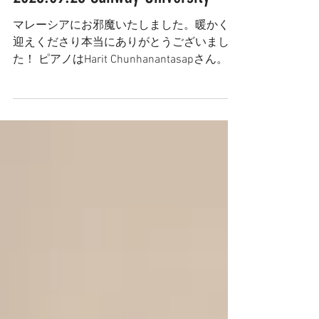
2025年10月4日
読了時間: 1分
2025.09.26 Sunway University
マレーシアにお邪魔いたしました。暖かくお
迎えくださり本当にありがとうございまし
た！ ピアノはHarit Chunhanantasapさん。
Thank you very much for having me and
welcoming. And it truly was a...