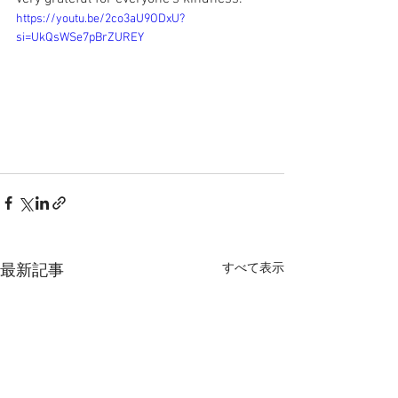
https://youtu.be/2co3aU9ODxU?
si=UkQsWSe7pBrZUREY
すべて表示
最新記事