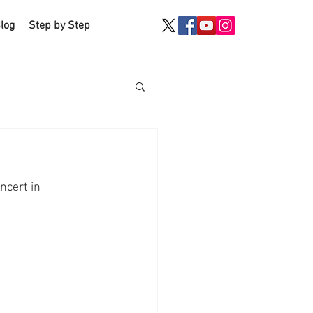
log
Step by Step
t in 